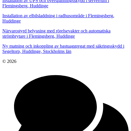
Installation av UPS och överspänningsskydd i serverrum i
Flemingsberg, Huddinge
Installation av elbilsladdning i radhusområde i Flemingsberg,
Huddinge
Närvarostyrd belysning med rörelsevakter och automatiska
strömbrytare i Flemingsberg, Huddinge
Ny matning och inkoppling av bastuaggregat med säkringsskydd i
Segeltorp, Huddinge, Stockholms län
© 2026