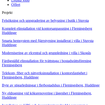
Lediga Jobb
Offert
Projekt
Felsökning och uppgradering av belysning i butik i Stuvsta
Komplett elinstallation vid kontorsanpassning i Flemingsberg
Huddinge
Smarta hemsystem med fjärrstyrning installerat i villa i Stuvsta
Huddinge
Modernisering av elcentral och gruppledning i villa i Skogås
Färdigställd elinstallation för tvättstuga i bostadsrättsförening
Flemingsberg
Telekom, fiber och nätverksinstallation i kontorsfastighet i
Flemingsberg, Huddinge
Byte av stigarledningar i flerbostadshus i Flemingsberg, Huddinge
Ny eldragning vid köksrenovering i lägenhet i Flemingsberg,
Huddinge