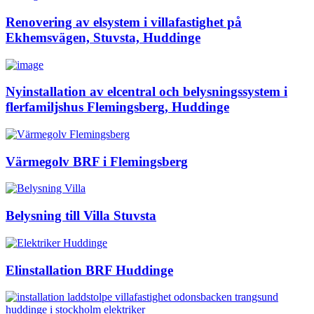
Renovering av elsystem i villafastighet på
Ekhemsvägen, Stuvsta, Huddinge
Nyinstallation av elcentral och belysningssystem i
flerfamiljshus Flemingsberg, Huddinge
Värmegolv BRF i Flemingsberg
Belysning till Villa Stuvsta
Elinstallation BRF Huddinge