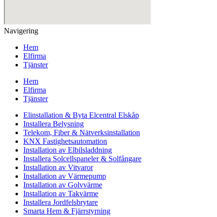
Navigering
Hem
Elfirma
Tjänster
Hem
Elfirma
Tjänster
Elinstallation & Byta Elcentral Elskåp
Installera Belysning
Telekom, Fiber & Nätverksinstallation
KNX Fastighetsautomation
Installation av Elbilsladdning
Installera Solcellspaneler & Solfångare
Installation av Vitvaror
Installation av Värmepump
Installation av Golvvärme
Installation av Takvärme
Installera Jordfelsbrytare
Smarta Hem & Fjärrstyrning