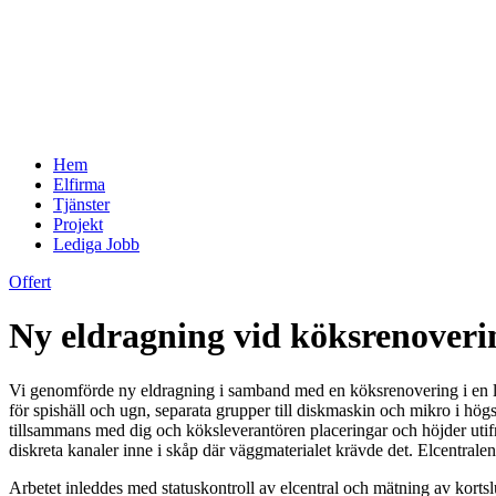
Hem
Elfirma
Tjänster
Projekt
Lediga Jobb
Offert
Ny eldragning vid köksrenoveri
Vi genomförde ny eldragning i samband med en köksrenovering i en lä
för spishäll och ugn, separata grupper till diskmaskin och mikro i hög
tillsammans med dig och köksleverantören placeringar och höjder utifrån
diskreta kanaler inne i skåp där väggmaterialet krävde det. Elcentral
Arbetet inleddes med statuskontroll av elcentral och mätning av korts