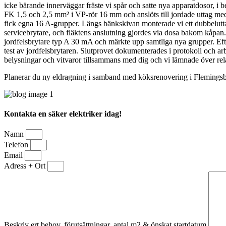
icke bärande innerväggar fräste vi spår och satte nya apparatdosor, i
FK 1,5 och 2,5 mm² i VP-rör 16 mm och anslöts till jordade uttag med 
fick egna 16 A-grupper. Längs bänkskivan monterade vi ett dubbelutta
servicebrytare, och fläktens anslutning gjordes via dosa bakom kåpan
jordfelsbrytare typ A 30 mA och märkte upp samtliga nya grupper. Efter
test av jordfelsbrytaren. Slutprovet dokumenterades i protokoll och a
belysningar och vitvaror tillsammans med dig och vi lämnade över rel
Planerar du ny eldragning i samband med köksrenovering i Flemingsberg
Kontakta en säker elektriker idag!
Namn
Telefon
Email
Adress + Ort
Beskriv ert behov, förutsättningar, antal m2 & önskat startdatum