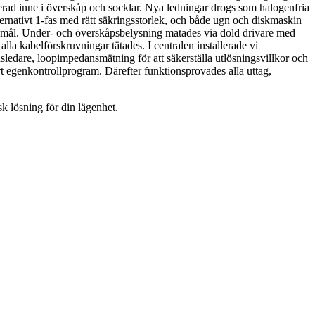
cerad inne i överskåp och socklar. Nya ledningar drogs som halogenfria
ernativt 1-fas med rätt säkringsstorlek, och både ugn och diskmaskin
skemål. Under- och överskåpsbelysning matades via dold drivare med
a kabelförskruvningar tätades. I centralen installerade vi
sledare, loopimpedansmätning för att säkerställa utlösningsvillkor och
rt egenkontrollprogram. Därefter funktionsprovades alla uttag,
k lösning för din lägenhet.