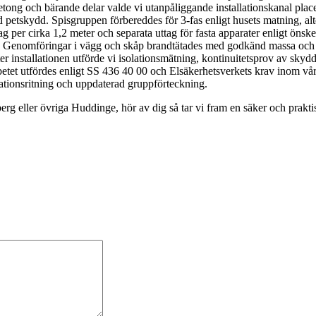
 betong och bärande delar valde vi utanpåliggande installationskanal pla
petskydd. Spisgruppen förbereddes för 3-fas enligt husets matning, alt
g per cirka 1,2 meter och separata uttag för fasta apparater enligt ön
. Genomföringar i vägg och skåp brandtätades med godkänd massa och all
 installationen utförde vi isolationsmätning, kontinuitetsprov av skydd
rbetet utfördes enligt SS 436 40 00 och Elsäkerhetsverkets krav inom vå
ationsritning och uppdaterad gruppförteckning.
 eller övriga Huddinge, hör av dig så tar vi fram en säker och praktis