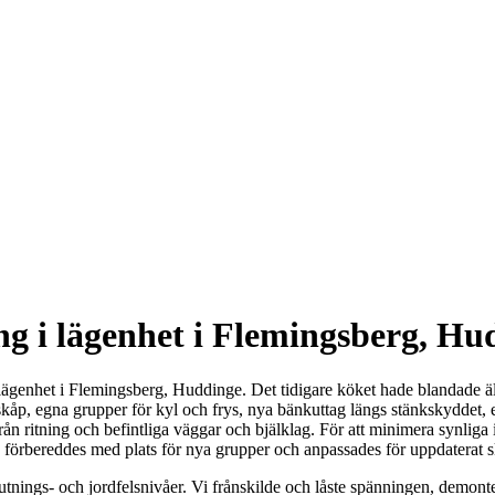
ng i lägenhet i Flemingsberg, Hu
genhet i Flemingsberg, Huddinge. Det tidigare köket hade blandade äl
skåp, egna grupper för kyl och frys, nya bänkuttag längs stänkskyddet, e
 ritning och befintliga väggar och bjälklag. För att minimera synliga ins
en förbereddes med plats för nya grupper och anpassades för uppdaterat 
lutnings- och jordfelsnivåer. Vi frånskilde och låste spänningen, demont