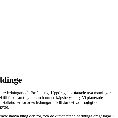
ddinge
dre ledningar och för få uttag. Uppdraget omfattade nya matningar
l till fläkt samt ny tak- och underskåpsbelysning. Vi planerade
tallationer förlades ledningar infällt där det var möjligt och i
skydd.
erade gamla uttag och rör, och dokumenterade befintliga dragningar. I