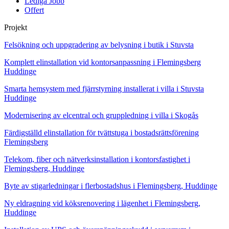
Lediga Jobb
Offert
Projekt
Felsökning och uppgradering av belysning i butik i Stuvsta
Komplett elinstallation vid kontorsanpassning i Flemingsberg
Huddinge
Smarta hemsystem med fjärrstyrning installerat i villa i Stuvsta
Huddinge
Modernisering av elcentral och gruppledning i villa i Skogås
Färdigställd elinstallation för tvättstuga i bostadsrättsförening
Flemingsberg
Telekom, fiber och nätverksinstallation i kontorsfastighet i
Flemingsberg, Huddinge
Byte av stigarledningar i flerbostadshus i Flemingsberg, Huddinge
Ny eldragning vid köksrenovering i lägenhet i Flemingsberg,
Huddinge