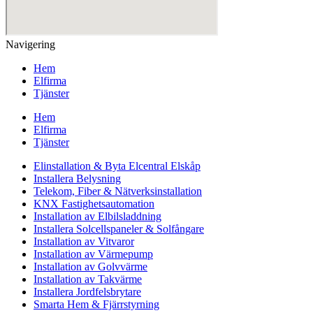
Navigering
Hem
Elfirma
Tjänster
Hem
Elfirma
Tjänster
Elinstallation & Byta Elcentral Elskåp
Installera Belysning
Telekom, Fiber & Nätverksinstallation
KNX Fastighetsautomation
Installation av Elbilsladdning
Installera Solcellspaneler & Solfångare
Installation av Vitvaror
Installation av Värmepump
Installation av Golvvärme
Installation av Takvärme
Installera Jordfelsbrytare
Smarta Hem & Fjärrstyrning