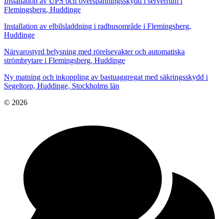
Installation av UPS och överspänningsskydd i serverrum i
Flemingsberg, Huddinge
Installation av elbilsladdning i radhusområde i Flemingsberg,
Huddinge
Närvarostyrd belysning med rörelsevakter och automatiska
strömbrytare i Flemingsberg, Huddinge
Ny matning och inkoppling av bastuaggregat med säkringsskydd i
Segeltorp, Huddinge, Stockholms län
© 2026