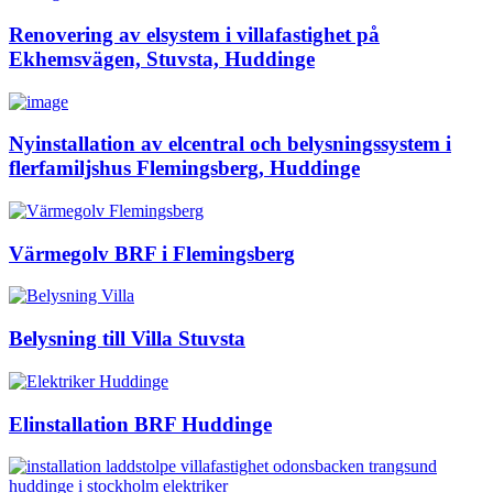
Renovering av elsystem i villafastighet på
Ekhemsvägen, Stuvsta, Huddinge
Nyinstallation av elcentral och belysningssystem i
flerfamiljshus Flemingsberg, Huddinge
Värmegolv BRF i Flemingsberg
Belysning till Villa Stuvsta
Elinstallation BRF Huddinge